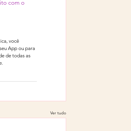
eito com o 
ca, você 
 seu App ou para 
de de todas as 
e.
Ver tudo