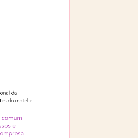
onal da 
tes do motel e 
m comum 
ssos e 
 empresa 