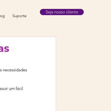
Seja nosso cliente
log
Suporte
as
s necessidades 
suir um fácil 