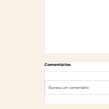
Comentários
Escreva um comentário
Os segredos por trás do
sucesso do app Dallas